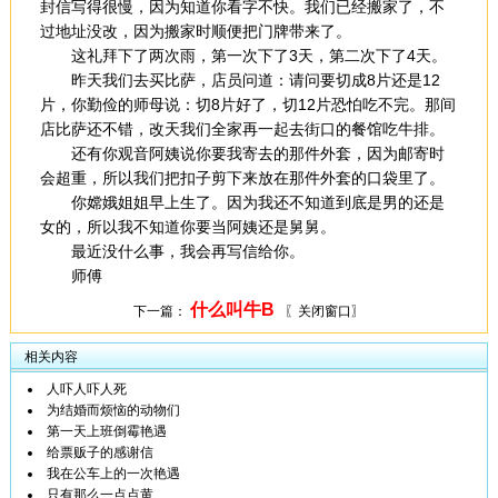
封信写得很慢，因为知道你看字不快。我们已经搬家了，不
过地址没改，因为搬家时顺便把门牌带来了。
这礼拜下了两次雨，第一次下了3天，第二次下了4天。
昨天我们去买比萨，店员问道：请问要切成8片还是12
片，你勤俭的师母说：切8片好了，切12片恐怕吃不完。那间
店比萨还不错，改天我们全家再一起去街口的餐馆吃牛排。
还有你观音阿姨说你要我寄去的那件外套，因为邮寄时
会超重，所以我们把扣子剪下来放在那件外套的口袋里了。
你嫦娥姐姐早上生了。因为我还不知道到底是男的还是
女的，所以我不知道你要当阿姨还是舅舅。
最近没什么事，我会再写信给你。
师傅
什么叫牛B
下一篇：
〖关闭窗口〗
相关内容
人吓人吓人死
为结婚而烦恼的动物们
第一天上班倒霉艳遇
给票贩子的感谢信
我在公车上的一次艳遇
只有那么一点点黄