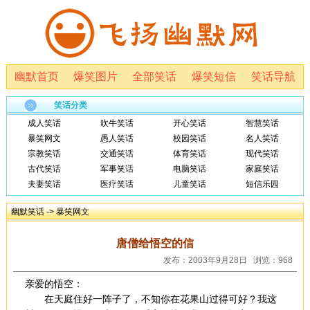
幽默首页
爆笑图片
全部笑话
爆笑短信
笑话导航
笑话分类
成人笑话
吹牛笑话
开心笑话
智慧笑话
暴笑网文
愚人笑话
校园笑话
名人笑话
宗教笑话
交通笑话
体育笑话
现代笑话
古代笑话
军事笑话
电脑笑话
家庭笑话
夫妻笑话
医疗笑话
儿童笑话
短信乐园
幽默笑话
->
暴笑网文
唐僧给悟空的信
发布：2003年9月28日 浏览：968
亲爱的悟空：
在天庭住好一阵子了，不知你在花果山过得可好？我这