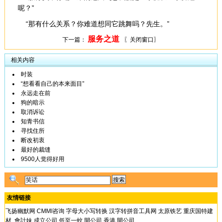
呢？”
“那有什么关系？你难道想同它跳舞吗？先生。”
服务之道
下一篇：
〖关闭窗口〗
相关内容
时装
“想看看自己的本来面目”
永远走在前
狗的暗示
取消诉讼
知青书信
寻找住所
断改初衷
最好的裁缝
9500人觉得好用
友情链接
飞扬幽默网
CMMI咨询
字母大小写转换
汉字转拼音工具网
太原铁艺
重庆国特建
材
會計妹 成立公司 低至一蚊
開公司 香港 開公司