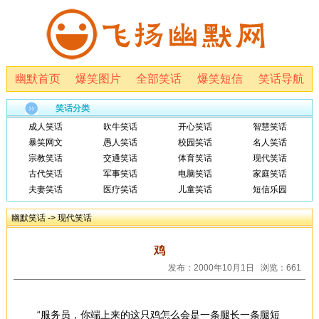
幽默首页
爆笑图片
全部笑话
爆笑短信
笑话导航
笑话分类
成人笑话
吹牛笑话
开心笑话
智慧笑话
暴笑网文
愚人笑话
校园笑话
名人笑话
宗教笑话
交通笑话
体育笑话
现代笑话
古代笑话
军事笑话
电脑笑话
家庭笑话
夫妻笑话
医疗笑话
儿童笑话
短信乐园
幽默笑话
->
现代笑话
鸡
发布：2000年10月1日 浏览：661
“服务员，你端上来的这只鸡怎么会是一条腿长一条腿短