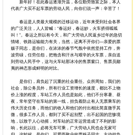
新年好！在此春运逐渐升温，各位勤劳致富之际，本人
代表广大买不起车票的劳动人民，向你们说一声：辛苦了！
春运是人类最大规模的迁移运动，近年来受到社会各界
的广泛关注，人人皆喊：“春运好，春运妙，火车挤得呱呱
叫！”。春运之所以有今天，和广大劳动人民返乡过年的急切
情绪、铁路运输能力有关，当然，还离不开你们—亲爱的票
贩子同志，是你们，在浓浓的春节气氛中依然坚持工作，奔
波劳碌，任劳任怨，把饱含和汗水与艰辛的火车票，亲自送
到劳动人民手中，这与火车站那冰冷的售票窗口、售票员鄙
夷的神态形成鲜明的对比。
是你们，肩负起了沉重的社会重任。众所周知，我们的
社会，除公务员外，所有行业工资增长的速度，都比不上物
价上涨的程度，车站工作人员也是如此，他们不分寒暑、昼
夜，常年坚守在车站的第一线，担负着防止有人无票乘车的
伟大历史任务，而他们的收入和他们的付出相比简直微乎其
微，很多工作人员，都到了买不起别墅，出不起国的悲惨境
地，以致于人心动摇，对车站的正常运营造成了不利的影
响，长此以往，必将无车可乘，广大劳动人民也会无家可
归。这时候，是你们，可爱而敬业的票贩子同志，主动担负