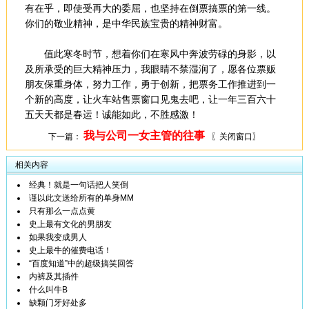
有在乎，即使受再大的委屈，也坚持在倒票搞票的第一线。
你们的敬业精神，是中华民族宝贵的精神财富。
值此寒冬时节，想着你们在寒风中奔波劳碌的身影，以
及所承受的巨大精神压力，我眼睛不禁湿润了，愿各位票贩
朋友保重身体，努力工作，勇于创新，把票务工作推进到一
个新的高度，让火车站售票窗口见鬼去吧，让一年三百六十
五天天都是春运！诚能如此，不胜感激！
我与公司一女主管的往事
下一篇：
〖关闭窗口〗
相关内容
经典！就是一句话把人笑倒
谨以此文送给所有的单身MM
只有那么一点点黄
史上最有文化的男朋友
如果我变成男人
史上最牛的催费电话！
“百度知道”中的超级搞笑回答
内裤及其插件
什么叫牛B
缺颗门牙好处多