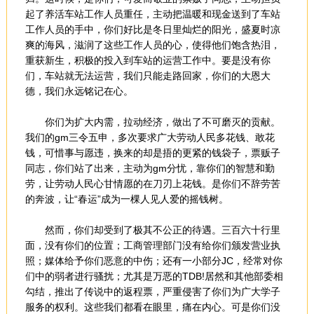
起了养活车站工作人员重任，主动把温暖和现金送到了车站
工作人员的手中，你们好比是冬日里灿烂的阳光，盛夏时凉
爽的海风，滋润了这些工作人员的心，使得他们饱含热泪，
重获新生，积极的投入到车站的运营工作中。要是没有你
们，车站就无法运营，我们只能走路回家，你们的大恩大
德，我们永远铭记在心。
你们为扩大内需，拉动经济，做出了不可磨灭的贡献。
我们的gm三令五申，多次要求广大劳动人民多花钱、敢花
钱，可惜事与愿违，换来的却是捂的更紧的钱袋子，票贩子
同志，你们站了出来，主动为gm分忧，靠你们的智慧和勤
劳，让劳动人民心甘情愿的在刀刃上花钱。是你们不辞劳苦
的奔波，让“春运”成为一棵人见人爱的摇钱树。
然而，你们却受到了极其不公正的待遇。三百六十行里
面，没有你们的位置；工商管理部门没有给你们颁发营业执
照；媒体给予你们恶意的中伤；还有一小部分JC，经常对你
们中的弱者进行骚扰；尤其是万恶的TDB!居然和其他部委相
勾结，推出了传说中的返程票，严重侵害了你们为广大学子
服务的权利。这些我们都看在眼里，痛在内心。可是你们没