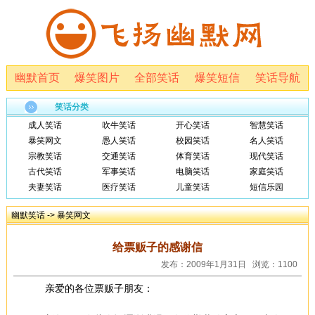
幽默首页
爆笑图片
全部笑话
爆笑短信
笑话导航
笑话分类
成人笑话
吹牛笑话
开心笑话
智慧笑话
暴笑网文
愚人笑话
校园笑话
名人笑话
宗教笑话
交通笑话
体育笑话
现代笑话
古代笑话
军事笑话
电脑笑话
家庭笑话
夫妻笑话
医疗笑话
儿童笑话
短信乐园
幽默笑话
->
暴笑网文
给票贩子的感谢信
发布：2009年1月31日 浏览：1100
亲爱的各位票贩子朋友：