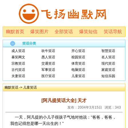
幽默首页
爆笑图片
全部笑话
爆笑短信
笑话导航
笑话分类
成人笑话
吹牛笑话
开心笑话
智慧笑话
暴笑网文
愚人笑话
校园笑话
名人笑话
宗教笑话
交通笑话
体育笑话
现代笑话
古代笑话
军事笑话
电脑笑话
家庭笑话
夫妻笑话
医疗笑话
儿童笑话
短信乐园
幽默笑话
->
儿童笑话
[阿凡提笑话大全] 天才
发布：2004年3月15日 浏览：343
一天，阿凡提的小儿子很孩子气地对他说：“爸爸，爸爸，
我也记得您是哪一天出生的！”