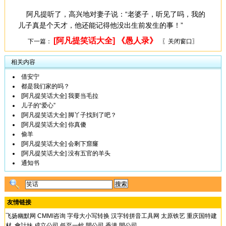
阿凡提听了，高兴地对妻子说：“老婆子，听见了吗，我的
儿子真是个天才，他还能记得他没出生前发生的事！”
[阿凡提笑话大全] 《愚人录》
下一篇：
〖关闭窗口〗
相关内容
借安宁
都是我们家的吗？
[阿凡提笑话大全] 我要当毛拉
儿子的“爱心”
[阿凡提笑话大全] 脚丫子找到了吧？
[阿凡提笑话大全] 你真傻
偷羊
[阿凡提笑话大全] 会剩下窟窿
[阿凡提笑话大全] 没有五官的羊头
通知书
友情链接
飞扬幽默网
CMMI咨询
字母大小写转换
汉字转拼音工具网
太原铁艺
重庆国特建
材
會計妹 成立公司 低至一蚊
開公司 香港 開公司