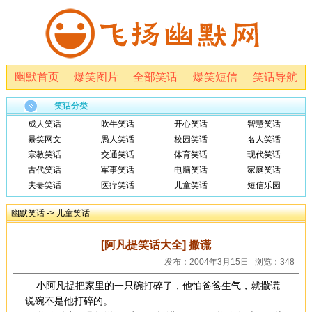
幽默首页
爆笑图片
全部笑话
爆笑短信
笑话导航
笑话分类
成人笑话
吹牛笑话
开心笑话
智慧笑话
暴笑网文
愚人笑话
校园笑话
名人笑话
宗教笑话
交通笑话
体育笑话
现代笑话
古代笑话
军事笑话
电脑笑话
家庭笑话
夫妻笑话
医疗笑话
儿童笑话
短信乐园
幽默笑话
->
儿童笑话
[阿凡提笑话大全] 撒谎
发布：2004年3月15日 浏览：348
小阿凡提把家里的一只碗打碎了，他怕爸爸生气，就撒谎
说碗不是他打碎的。