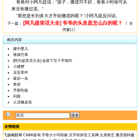
爸爸对小阿凡提说：“孩子，撒谎可不好，爸爸小时候可从
来没有撒过谎。”
“那您是长到多大才开始撤谎的呢？”小阿凡提反问说。
[阿凡提笑话大全] 爷爷的头发是怎么白的呢？
下一篇：
〖关
闭窗口〗
相关内容
腹中婴儿
谁挨巴掌
[阿凡提笑话大全] 会留下五个手指印
小猪猡
没丢零件
最后一名
奖状
手脏吃饭
问路
人没橡皮高
友情链接
飞扬幽默网
CMMI咨询
字母大小写转换
汉字转拼音工具网
太原铁艺
重庆国特建