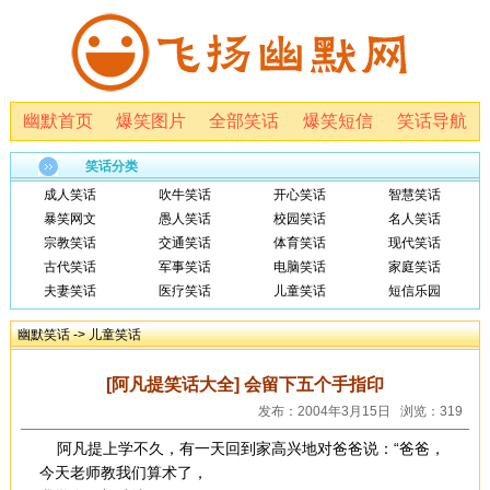
幽默首页
爆笑图片
全部笑话
爆笑短信
笑话导航
笑话分类
成人笑话
吹牛笑话
开心笑话
智慧笑话
暴笑网文
愚人笑话
校园笑话
名人笑话
宗教笑话
交通笑话
体育笑话
现代笑话
古代笑话
军事笑话
电脑笑话
家庭笑话
夫妻笑话
医疗笑话
儿童笑话
短信乐园
幽默笑话
->
儿童笑话
[阿凡提笑话大全] 会留下五个手指印
发布：2004年3月15日 浏览：319
阿凡提上学不久，有一天回到家高兴地对爸爸说：“爸爸，
今天老师教我们算术了，