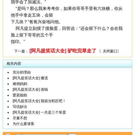
我学会了加减法。”
“是吗？那么我来考考你，如果你哥哥手里有六块糖，你从
他手中拿走五块，会留
下几块？”爸爸兴奋地问他。
阿凡提立刻摸了摸脸蛋，回答说：“还会留下什么？会在我
脸上留下哥哥的五个手
指印。”
[阿凡提笑话大全] 驴吃完草走了
下一篇：
〖关闭窗口〗
相关内容
充分的理由
[阿凡提笑话大全] 撒谎
难倒妈妈
[阿凡提笑话大全] 借钱
爱莫能助
[阿凡提笑话大全] 我就当鞋匠吧！
写信妙法
[阿凡提笑话大全] 一共是三个笨蛋
尽量不想
为什么要请客