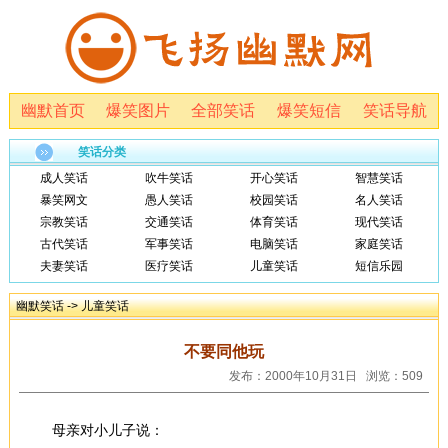
幽默首页
爆笑图片
全部笑话
爆笑短信
笑话导航
笑话分类
成人笑话
吹牛笑话
开心笑话
智慧笑话
暴笑网文
愚人笑话
校园笑话
名人笑话
宗教笑话
交通笑话
体育笑话
现代笑话
古代笑话
军事笑话
电脑笑话
家庭笑话
夫妻笑话
医疗笑话
儿童笑话
短信乐园
幽默笑话
->
儿童笑话
不要同他玩
发布：2000年10月31日 浏览：509
母亲对小儿子说：