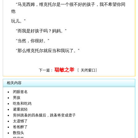
“马克西姆，维克托尔是一个很不好的孩子，我不希望你同
他
玩儿。”
“而我是好孩子吗？妈妈。”
“当然，你很好。”
“那么维克托尔就应当和我玩了。”
聪敏之举
下一篇：
〖关闭窗口〗
相关内容
闭眼签名
男孩
吃鱼和吃鸡
避重就轻
剪掉跳蚤的四条腿后，跳蚤将变成聋子
太遗憾了
爸爸醉了
数指头