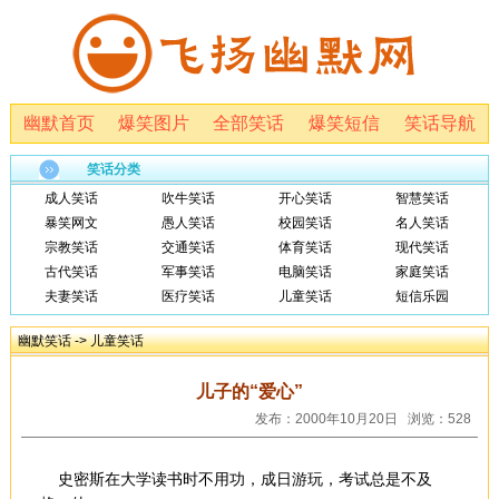
幽默首页
爆笑图片
全部笑话
爆笑短信
笑话导航
笑话分类
成人笑话
吹牛笑话
开心笑话
智慧笑话
暴笑网文
愚人笑话
校园笑话
名人笑话
宗教笑话
交通笑话
体育笑话
现代笑话
古代笑话
军事笑话
电脑笑话
家庭笑话
夫妻笑话
医疗笑话
儿童笑话
短信乐园
幽默笑话
->
儿童笑话
儿子的“爱心”
发布：2000年10月20日 浏览：528
史密斯在大学读书时不用功，成日游玩，考试总是不及