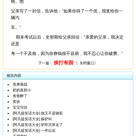
格。他
父亲写了一封信，告诉他：“如果你得了一个优，我奖给你一
辆汽
车。”
期末考试以后，史密斯给父亲回信：“亲爱的父亲，我决定
还是
考一个不及格，因为你挣钱很不容易，我不忍心让你破费。”
挨打有因
下一篇：
〖关闭窗口〗
相关内容
英勇善战
奶奶真胆小
爸爸醉了
奖状
宝宝写信
[阿凡提笑话大全] 他又不是骆驼
[阿凡提笑话大全] 躲驴叫
[阿凡提笑话大全] 驴吃完草走了
[阿凡提笑话大全] 一年以后