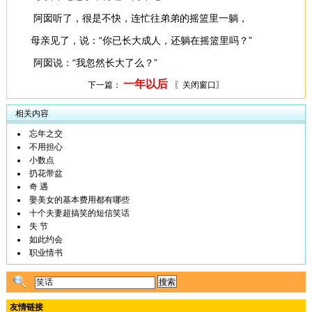
阿囡听了，很是不快，连忙往弟弟的摇篮里一躺，
母亲见了，说：“你已长大成人，还躺在摇篮里吗？”
阿囡说：“我忽然长大了么？”
一年以后
下一篇：
〖关闭窗口〗
相关内容
忘年之交
不用担心
小数点
扔花带盆
奇 遇
娶美女的基本费用都有哪些
十个夫妻超搞笑的短信笑话
失 节
如此约会
职业情书
友情链接