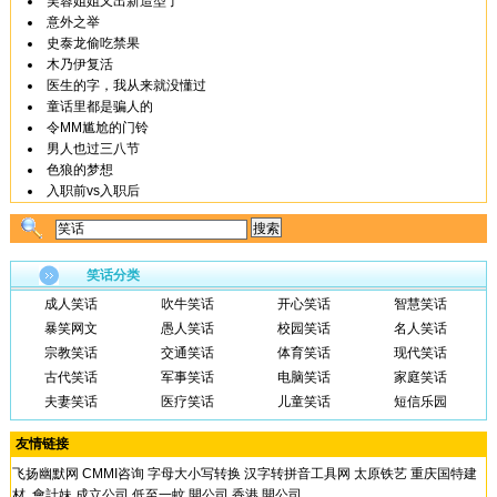
芙蓉姐姐又出新造型了
意外之举
史泰龙偷吃禁果
木乃伊复活
医生的字，我从来就没懂过
童话里都是骗人的
令MM尴尬的门铃
男人也过三八节
色狼的梦想
入职前vs入职后
笑话分类
成人笑话
吹牛笑话
开心笑话
智慧笑话
暴笑网文
愚人笑话
校园笑话
名人笑话
宗教笑话
交通笑话
体育笑话
现代笑话
古代笑话
军事笑话
电脑笑话
家庭笑话
夫妻笑话
医疗笑话
儿童笑话
短信乐园
友情链接
飞扬幽默网
CMMI咨询
字母大小写转换
汉字转拼音工具网
太原铁艺
重庆国特建
材
會計妹 成立公司 低至一蚊
開公司 香港 開公司